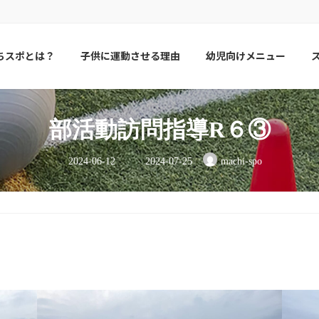
ちスポとは？
子供に運動させる理由
幼児向けメニュー
部活動訪問指導R６③
最
2024-06-12
2024-07-25
machi-spo
終
更
新
日
時
: