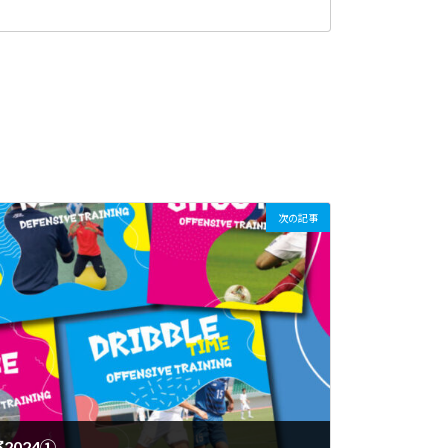
次の記事
024①