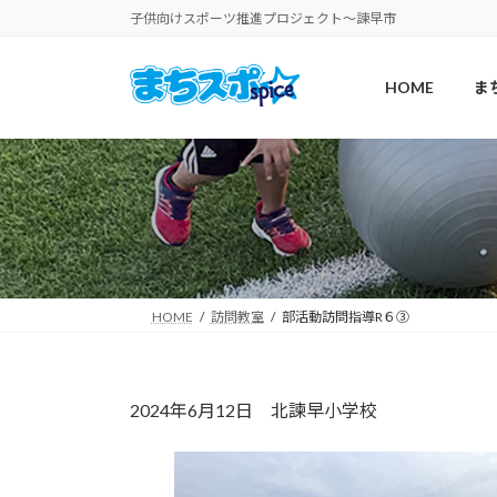
コ
ナ
子供向けスポーツ推進プロジェクト〜諫早市
ン
ビ
テ
ゲ
HOME
ま
ン
ー
ツ
シ
へ
ョ
ス
ン
キ
に
ッ
移
プ
動
HOME
訪問教室
部活動訪問指導R６③
2024年6月12日 北諫早小学校